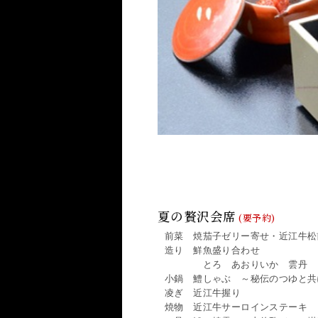
夏の贅沢会席
前菜 焼茄子ゼリー寄せ・近江牛松
造り 鮮魚盛り合わせ
とろ あおりいか 雲丹
小鍋 鱧しゃぶ ～秘伝のつゆと共
凌ぎ 近江牛握り
焼物 近江牛サーロインステーキ 