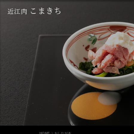
こまきち
近江肉
HOME
おしながき