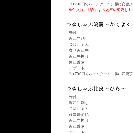
※+700円でバームクーヘン豚に変更
※仕入れの都合により内容の変更をす
つゆしゃぶ鶴翼～かくよく
先付
近江牛刺し
つゆしゃぶ
炙り近江牛
近江牛握り
近江蕎麦
デザート
※+700円でバームクーヘン豚に変更
つゆしゃぶ比良～ひら～
先付
近江牛刺し
つゆしゃぶ
鰻白醤油焼
近江牛握り
近江蕎麦
デザート