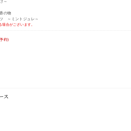
け～
香の物
ツ ～ミントジュレ～
る場合がございます。
ース